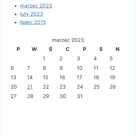
marzec 2023
luty 2023
lipiec 2015
marzec 2023
P
W
Ś
C
P
S
N
1
2
3
4
5
6
7
8
9
10
11
12
13
14
15
16
17
18
19
20
21
22
23
24
25
26
27
28
29
30
31
S
P
z
r
u
z