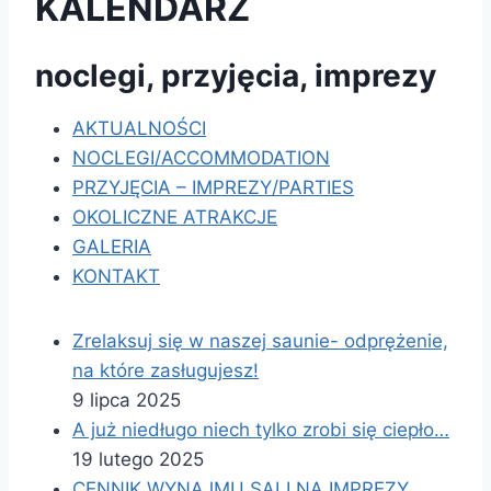
KALENDARZ
noclegi, przyjęcia, imprezy
AKTUALNOŚCI
NOCLEGI/ACCOMMODATION
PRZYJĘCIA – IMPREZY/PARTIES
OKOLICZNE ATRAKCJE
GALERIA
KONTAKT
Zrelaksuj się w naszej saunie- odprężenie,
na które zasługujesz!
9 lipca 2025
A już niedługo niech tylko zrobi się ciepło…
19 lutego 2025
CENNIK WYNAJMU SALI NA IMPREZY